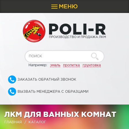
МЕНЮ
Toggle
navigation
P
O
L
I
-
R
ПРОИЗВОДСТВО И ПРОДАЖА ЛКМ
Например:
эмаль
пропитка
грунтовка
ЗАКАЗАТЬ ОБРАТНЫЙ ЗВОНОК
ВЫЗВАТЬ МЕНЕДЖЕРА С ОБРАЗЦАМИ
ЛКМ ДЛЯ ВАННЫХ КОМНАТ
ГЛАВНАЯ
КАТАЛОГ