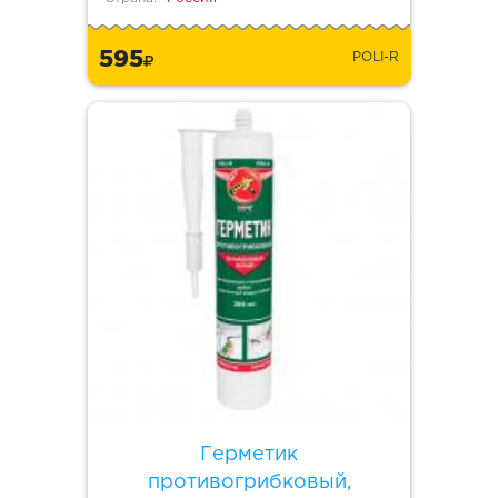
595
POLI-R
Герметик
противогрибковый,