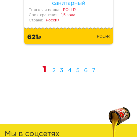
санитарный
Торговая марка:
POLI-R
Срок хранения:
1,5 года
Страна:
Россия
621
POLI-R
1
2
3
4
5
6
7
Мы в соцсетях