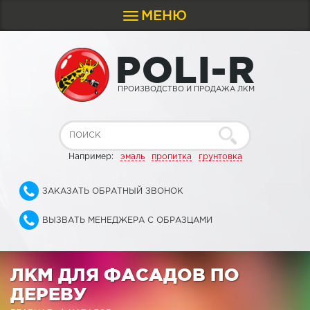
МЕНЮ
Toggle
navigation
P
O
L
I
-
R
ПРОИЗВОДСТВО И ПРОДАЖА ЛКМ
Например:
эмаль
пропитка
грунтовка
ЗАКАЗАТЬ ОБРАТНЫЙ ЗВОНОК
ВЫЗВАТЬ МЕНЕДЖЕРА С ОБРАЗЦАМИ
ЛКМ ДЛЯ ФАСАДОВ ПО
ДЕРЕВУ