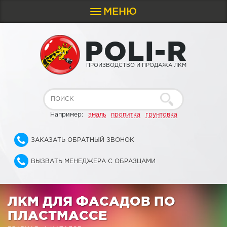
МЕНЮ
Toggle
navigation
P
O
L
I
-
R
ПРОИЗВОДСТВО И ПРОДАЖА ЛКМ
Например:
эмаль
пропитка
грунтовка
ЗАКАЗАТЬ ОБРАТНЫЙ ЗВОНОК
ВЫЗВАТЬ МЕНЕДЖЕРА С ОБРАЗЦАМИ
ЛКМ ДЛЯ ФАСАДОВ ПО
ПЛАСТМАССЕ