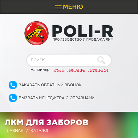
МЕНЮ
Toggle
navigation
P
O
L
I
-
R
ПРОИЗВОДСТВО И ПРОДАЖА ЛКМ
Например:
эмаль
пропитка
грунтовка
ЗАКАЗАТЬ ОБРАТНЫЙ ЗВОНОК
ВЫЗВАТЬ МЕНЕДЖЕРА С ОБРАЗЦАМИ
ЛКМ ДЛЯ ЗАБОРОВ
ГЛАВНАЯ
КАТАЛОГ