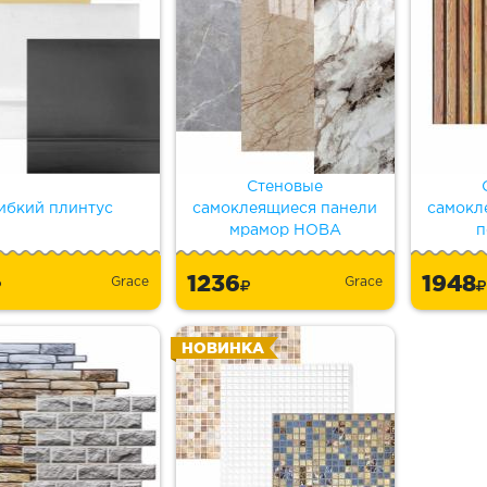
Стеновые
ибкий плинтус
самоклеящиеся панели
самокл
мрамор НОВА
п
1236
1948
Grace
Grace
НОВИНКА