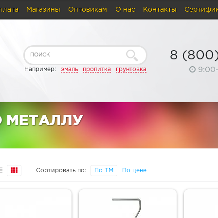
плата
Магазины
Оптовикам
О нас
Контакты
Сертифи
8 (800
9:00
Например:
эмаль
пропитка
грунтовка
О МЕТАЛЛУ
Сортировать по:
По ТМ
По цене