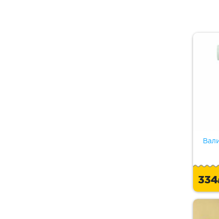
Вал
33