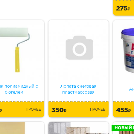
275
ик полиамидный с
Лопата снеговая
Ан
бюгелем
пластмассовая
4
350
455
ПРОЧЕЕ
ПРОЧЕЕ
НОВЫЙ 