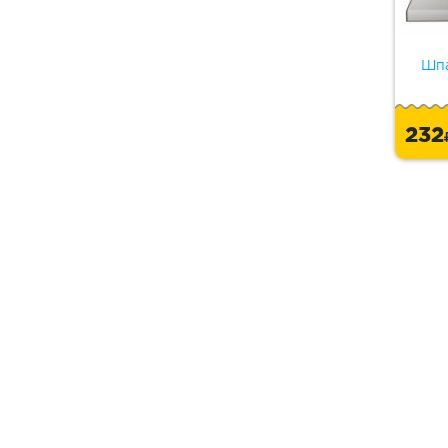
Шпа
23