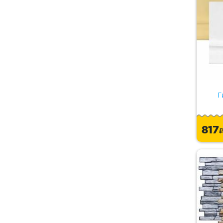
Г
817