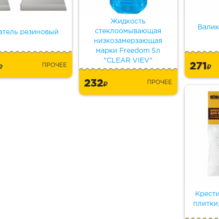
Жидкость
Валик
стеклоомывающая
тель резиновый
низкозамерзающая
марки Freedom 5л
"CLEAR VIEV"
2
271
ПРОЧЕЕ
232
ПРОЧЕЕ
Крести
плитки