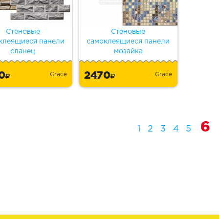
Стеновые
Стеновые
клеящиеся панели
самоклеящиеся панели
сланец
мозайка
70
2470
Grace
Grace
6
1
2
3
4
5