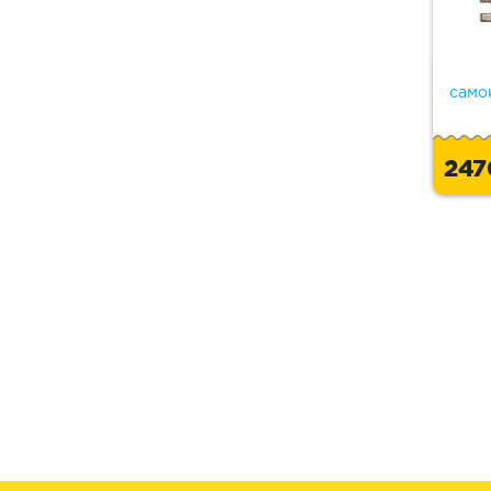
само
24