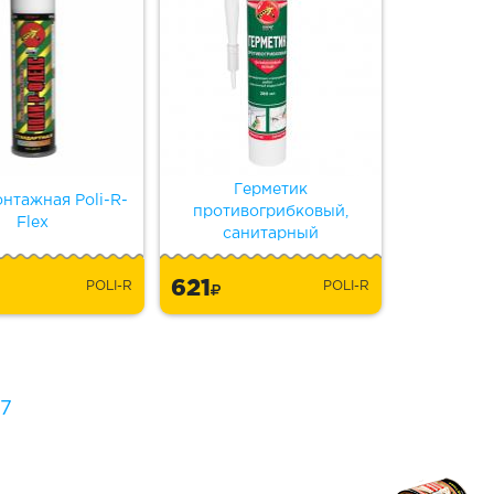
Герметик
нтажная Poli-R-
противогрибковый,
Flex
санитарный
621
POLI-R
POLI-R
7