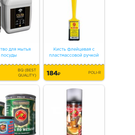
тво для мытья
Кисть флейцевая с
посуды
пластмассовой ручкой
BQ (BEST
184
POLI-R
QUALITY)