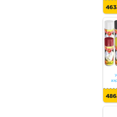
46
У
аэ
48