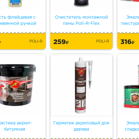
сть флейцевая с
Очиститель монтажной
Эмал
ревянной ручкой
пены Poli-R-Flex
текстур
259
316
POLI-R
POLI-R
астика акрил-
Герметик акриловый для
Эмал
битумная
дерева
гладк