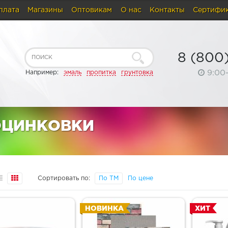
плата
Магазины
Оптовикам
О нас
Контакты
Сертифи
8 (800
9:00
Например:
эмаль
пропитка
грунтовка
ОЦИНКОВКИ
Сортировать по:
По ТМ
По цене
НОВИНКА
ХИТ