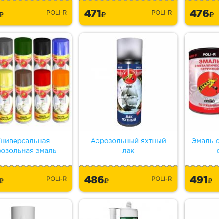
3
471
476
POLI-R
POLI-R
ниверсальная
Аэрозольный яхтный
Эмаль 
розольная эмаль
лак
6
486
491
POLI-R
POLI-R