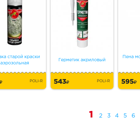
ка старой краски
Пена мо
Герметик акриловый
аэрозольная
5
543
595
POLI-R
POLI-R
1
2
3
4
5
6