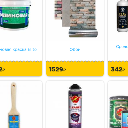
Средс
новая краска Elite
Обои
2
1529
342