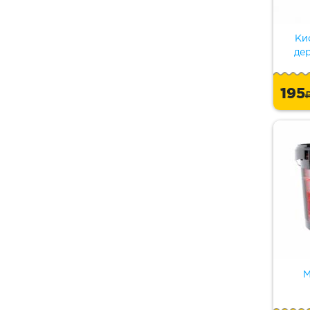
Ки
де
195
М