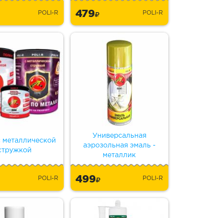
479
POLI-R
POLI-R
Универсальная
с металлической
аэрозольная эмаль -
стружкой
металлик
499
POLI-R
POLI-R