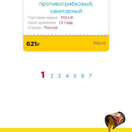
противогрибковый,
санитарный
Торговая марка:
POLI-R
Срок хранения:
1,5 года
Страна:
Россия
621
POLI-R
1
2
3
4
5
6
7