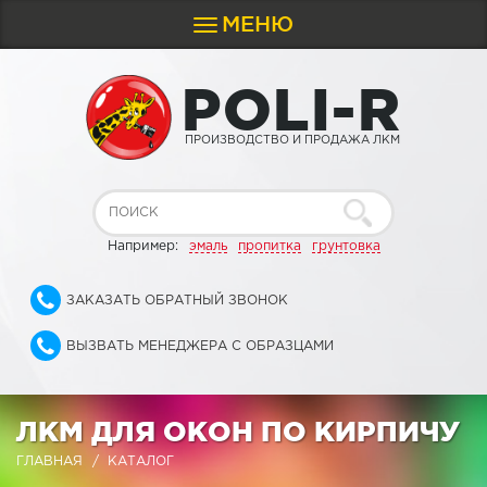
МЕНЮ
Toggle
navigation
P
O
L
I
-
R
ПРОИЗВОДСТВО И ПРОДАЖА ЛКМ
Например:
эмаль
пропитка
грунтовка
ЗАКАЗАТЬ ОБРАТНЫЙ ЗВОНОК
ВЫЗВАТЬ МЕНЕДЖЕРА С ОБРАЗЦАМИ
ЛКМ ДЛЯ ОКОН ПО КИРПИЧУ
ГЛАВНАЯ
КАТАЛОГ