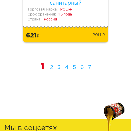
санитарный
Торговая марка:
POLI-R
Срок хранения:
1,5 года
Страна:
Россия
621
POLI-R
1
2
3
4
5
6
7
Мы в соцсетях