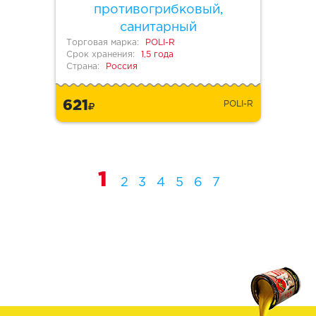
противогрибковый,
санитарный
Торговая марка:
POLI-R
Срок хранения:
1,5 года
Страна:
Россия
621
POLI-R
1
2
3
4
5
6
7