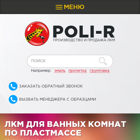
МЕНЮ
Toggle
navigation
P
O
L
I
-
R
ПРОИЗВОДСТВО И ПРОДАЖА ЛКМ
Например:
эмаль
пропитка
грунтовка
ЗАКАЗАТЬ ОБРАТНЫЙ ЗВОНОК
ВЫЗВАТЬ МЕНЕДЖЕРА С ОБРАЗЦАМИ
ЛКМ ДЛЯ ВАННЫХ КОМНАТ
ПО ПЛАСТМАССЕ