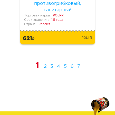
противогрибковый,
санитарный
Торговая марка:
POLI-R
Срок хранения:
1,5 года
Страна:
Россия
621
POLI-R
1
2
3
4
5
6
7