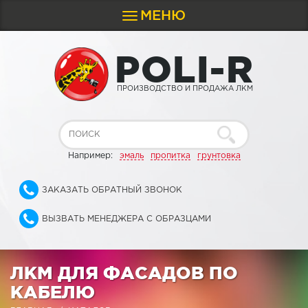
МЕНЮ
Toggle
navigation
P
O
L
I
-
R
ПРОИЗВОДСТВО И ПРОДАЖА ЛКМ
Например:
эмаль
пропитка
грунтовка
ЗАКАЗАТЬ ОБРАТНЫЙ ЗВОНОК
ВЫЗВАТЬ МЕНЕДЖЕРА С ОБРАЗЦАМИ
ЛКМ ДЛЯ ФАСАДОВ ПО
КАБЕЛЮ