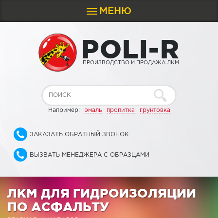
МЕНЮ
Toggle
navigation
P
O
L
I
-
R
ПРОИЗВОДСТВО И ПРОДАЖА ЛКМ
Например:
эмаль
пропитка
грунтовка
ЗАКАЗАТЬ ОБРАТНЫЙ ЗВОНОК
ВЫЗВАТЬ МЕНЕДЖЕРА С ОБРАЗЦАМИ
ЛКМ ДЛЯ ГИДРОИЗОЛЯЦИИ
ПО АСФАЛЬТУ