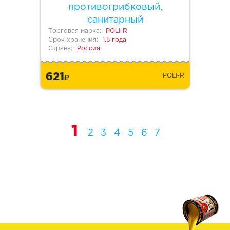
противогрибковый,
санитарный
Торговая марка:
POLI-R
Срок хранения:
1,5 года
Страна:
Россия
621
POLI-R
1
2
3
4
5
6
7