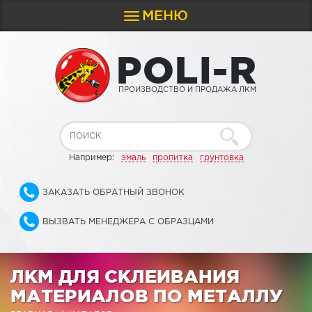
МЕНЮ
Toggle
navigation
P
O
L
I
-
R
ПРОИЗВОДСТВО И ПРОДАЖА ЛКМ
Например:
эмаль
пропитка
грунтовка
ЗАКАЗАТЬ ОБРАТНЫЙ ЗВОНОК
ВЫЗВАТЬ МЕНЕДЖЕРА С ОБРАЗЦАМИ
ЛКМ ДЛЯ СКЛЕИВАНИЯ
МАТЕРИАЛОВ ПО МЕТАЛЛУ