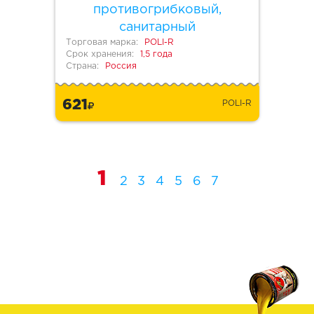
противогрибковый,
санитарный
Торговая марка:
POLI-R
Срок хранения:
1,5 года
Страна:
Россия
621
POLI-R
1
2
3
4
5
6
7