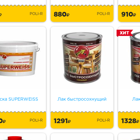
5
880
910
POLI-R
POLI-R
ХИТ
ска SUPERWEISS
Лак быстросохнущий
Ла
0
1291
1328
POLI-R
POLI-R