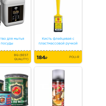
тво для мытья
Кисть флейцевая с
посуды
пластмассовой ручкой
BQ (BEST
184
POLI-R
QUALITY)