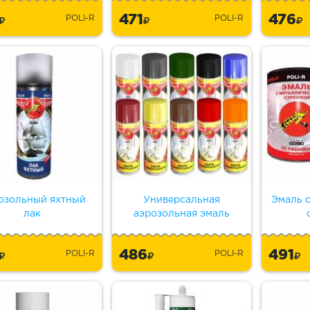
3
471
476
POLI-R
POLI-R
озольный яхтный
Универсальная
Эмаль 
лак
аэрозольная эмаль
6
486
491
POLI-R
POLI-R