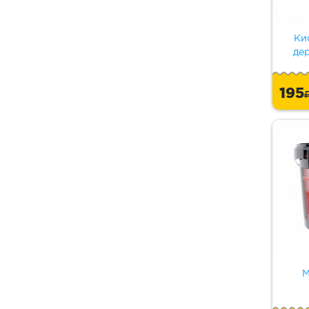
Ки
де
195
М