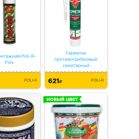
Герметик
нтажная Poli-R-
противогрибковый,
Flex
санитарный
621
POLI-R
POLI-R
НОВЫЙ ЦВЕТ