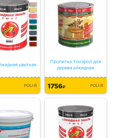
Пропитка Тонэрол для
лкидная цветная
дерева алкидная
1756
POLI-R
POLI-R