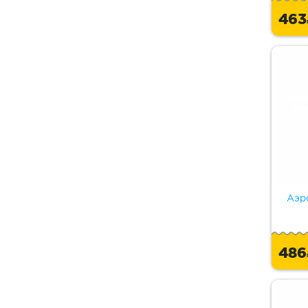
46
Аэр
48