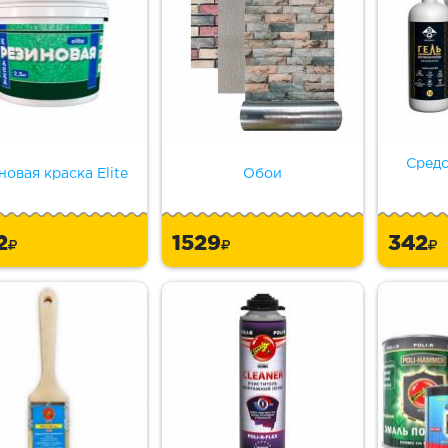
Средс
новая краска Elite
Обои
2
1529
342