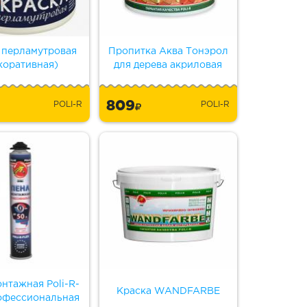
 перламутровая
Пропитка Аква Тонэрол
коративная)
для дерева акриловая
809
POLI-R
POLI-R
нтажная Poli-R-
Краска WANDFARBE
рофессиональная