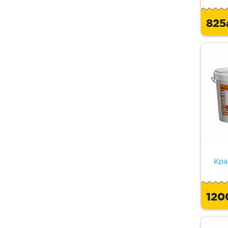
82
Кра
120