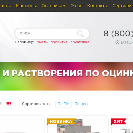
плата
Магазины
Оптовикам
О нас
Контакты
Сертифи
8 (800
9:00
Например:
эмаль
пропитка
грунтовка
 И РАСТВОРЕНИЯ ПО ОЦИН
Сортировать по:
По ТМ
По цене
НОВИНКА
ХИТ