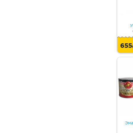
у
65
Эма