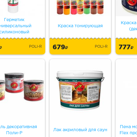
Герметик
Краска
ниверсальный
Краска тонирующая
(де
силиконовый
5
679
777
POLI-R
POLI-R
ль декоративная
Пена мо
Лак акриловый для саун
Поли-Р
Flex п