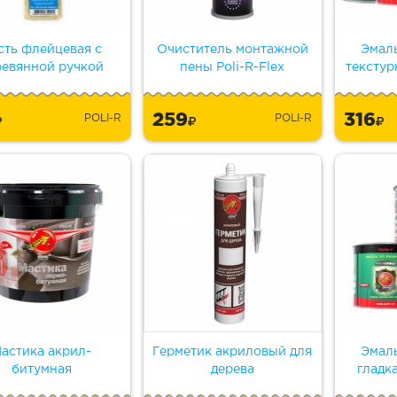
сть флейцевая с
Очиститель монтажной
Эмал
ревянной ручкой
пены Poli-R-Flex
текстур
259
316
POLI-R
POLI-R
астика акрил-
Герметик акриловый для
Эмал
битумная
дерева
гладк