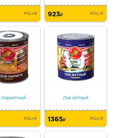
923
POLI-R
POLI-R
к паркетный
Лак яхтный
1365
POLI-R
POLI-R