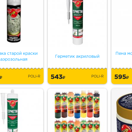
ка старой краски
Пена мо
Герметик акриловый
аэрозольная
5
543
595
POLI-R
POLI-R