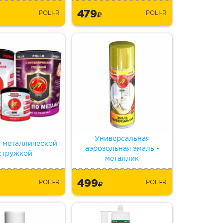
479
POLI-R
POLI-R
Универсальная
с металлической
аэрозольная эмаль -
стружкой
металлик
499
POLI-R
POLI-R