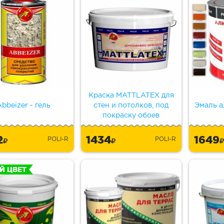
Краска MATTLATEX для
bbeizer - гель
стен и потолков, под
Эмаль а
покраску обоев
2
1434
1649
POLI-R
POLI-R
Й ЦВЕТ