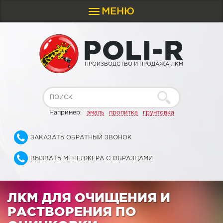
МЕНЮ
Toggle
navigation
P
O
L
I
-
R
ПРОИЗВОДСТВО И ПРОДАЖА ЛКМ
Например:
эмаль
пропитка
грунтовка
ЗАКАЗАТЬ ОБРАТНЫЙ ЗВОНОК
ВЫЗВАТЬ МЕНЕДЖЕРА С ОБРАЗЦАМИ
ЛКМ ДЛЯ ОЧИЩЕНИЯ И
РАСТВОРЕНИЯ ПО