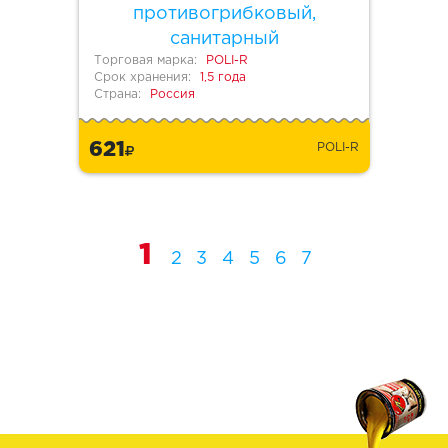
противогрибковый,
санитарный
Торговая марка:
POLI-R
Срок хранения:
1,5 года
Страна:
Россия
621
POLI-R
1
2
3
4
5
6
7