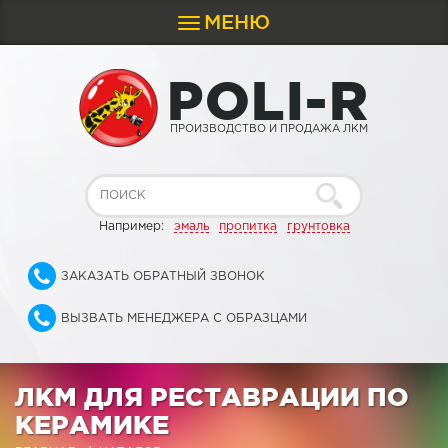
МЕНЮ
Toggle
navigation
P
O
L
I
-
R
ПРОИЗВОДСТВО И ПРОДАЖА ЛКМ
Например:
эмаль
пропитка
грунтовка
ЗАКАЗАТЬ ОБРАТНЫЙ ЗВОНОК
ВЫЗВАТЬ МЕНЕДЖЕРА С ОБРАЗЦАМИ
ЛКМ ДЛЯ РЕСТАВРАЦИИ ПО
КЕРАМИКЕ