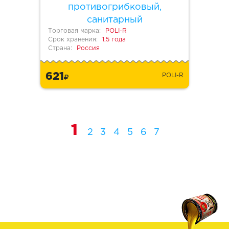
противогрибковый,
санитарный
Торговая марка:
POLI-R
Срок хранения:
1,5 года
Страна:
Россия
621
POLI-R
1
2
3
4
5
6
7