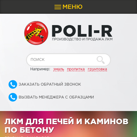
МЕНЮ
Toggle
navigation
P
O
L
I
-
R
ПРОИЗВОДСТВО И ПРОДАЖА ЛКМ
Например:
эмаль
пропитка
грунтовка
ЗАКАЗАТЬ ОБРАТНЫЙ ЗВОНОК
ВЫЗВАТЬ МЕНЕДЖЕРА С ОБРАЗЦАМИ
ЛКМ ДЛЯ ПЕЧЕЙ И КАМИНОВ
ПО БЕТОНУ