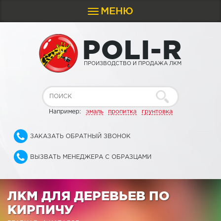
МЕНЮ
Toggle
navigation
P
O
L
I
-
R
ПРОИЗВОДСТВО И ПРОДАЖА ЛКМ
Например:
эмаль
пропитка
грунтовка
ЗАКАЗАТЬ ОБРАТНЫЙ ЗВОНОК
ВЫЗВАТЬ МЕНЕДЖЕРА С ОБРАЗЦАМИ
ЛКМ ДЛЯ ДЕРЕВЬЕВ ПО
КИРПИЧУ