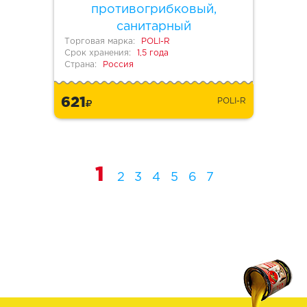
противогрибковый,
санитарный
Торговая марка:
POLI-R
Срок хранения:
1,5 года
Страна:
Россия
621
POLI-R
1
2
3
4
5
6
7