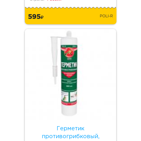
595
POLI-R
Герметик
противогрибковый,