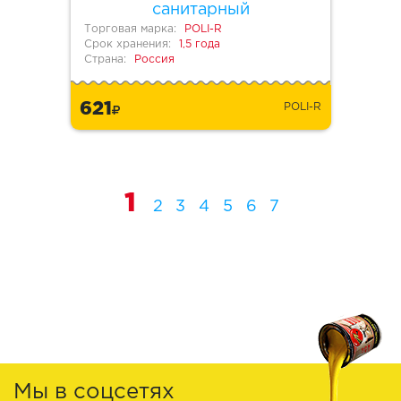
санитарный
Торговая марка:
POLI-R
Срок хранения:
1,5 года
Страна:
Россия
621
POLI-R
1
2
3
4
5
6
7
Мы в соцсетях