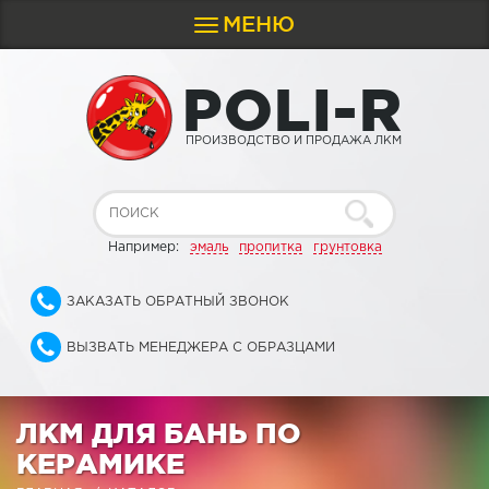
МЕНЮ
Toggle
navigation
P
O
L
I
-
R
ПРОИЗВОДСТВО И ПРОДАЖА ЛКМ
Например:
эмаль
пропитка
грунтовка
ЗАКАЗАТЬ ОБРАТНЫЙ ЗВОНОК
ВЫЗВАТЬ МЕНЕДЖЕРА С ОБРАЗЦАМИ
ЛКМ ДЛЯ БАНЬ ПО
КЕРАМИКЕ