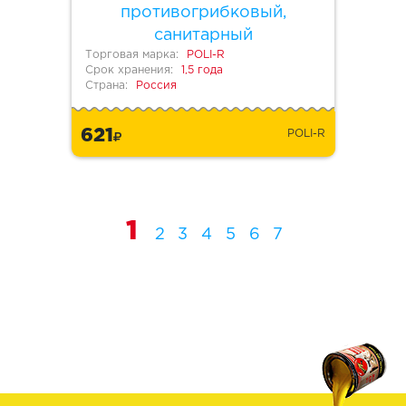
противогрибковый,
санитарный
Торговая марка:
POLI-R
Срок хранения:
1,5 года
Страна:
Россия
621
POLI-R
1
2
3
4
5
6
7