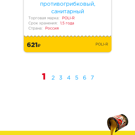
противогрибковый,
санитарный
Торговая марка:
POLI-R
Срок хранения:
1,5 года
Страна:
Россия
621
POLI-R
1
2
3
4
5
6
7