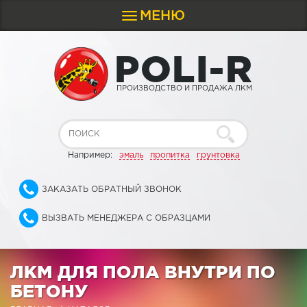
МЕНЮ
Toggle
navigation
P
O
L
I
-
R
ПРОИЗВОДСТВО И ПРОДАЖА ЛКМ
Например:
эмаль
пропитка
грунтовка
ЗАКАЗАТЬ ОБРАТНЫЙ ЗВОНОК
ВЫЗВАТЬ МЕНЕДЖЕРА С ОБРАЗЦАМИ
ЛКМ ДЛЯ ПОЛА ВНУТРИ ПО
БЕТОНУ