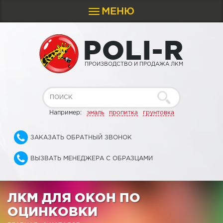
МЕНЮ
Toggle
navigation
P
O
L
I
-
R
ПРОИЗВОДСТВО И ПРОДАЖА ЛКМ
Например:
эмаль
пропитка
грунтовка
ЗАКАЗАТЬ ОБРАТНЫЙ ЗВОНОК
ВЫЗВАТЬ МЕНЕДЖЕРА С ОБРАЗЦАМИ
ЛКМ ДЛЯ ОКОН ПО
ОЦИНКОВКИ