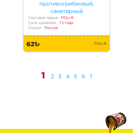
противогрибковый,
санитарный
Торговая марка:
POLI-R
Срок хранения:
1,5 года
Страна:
Россия
621
POLI-R
1
2
3
4
5
6
7