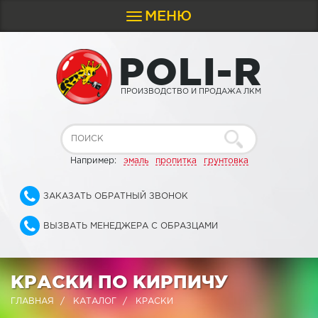
МЕНЮ
Toggle
navigation
P
O
L
I
-
R
ПРОИЗВОДСТВО И ПРОДАЖА ЛКМ
Например:
эмаль
пропитка
грунтовка
ЗАКАЗАТЬ ОБРАТНЫЙ ЗВОНОК
ВЫЗВАТЬ МЕНЕДЖЕРА С ОБРАЗЦАМИ
КРАСКИ ПО КИРПИЧУ
ГЛАВНАЯ
КАТАЛОГ
КРАСКИ