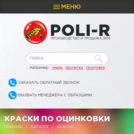
МЕНЮ
Toggle
navigation
P
O
L
I
-
R
ПРОИЗВОДСТВО И ПРОДАЖА ЛКМ
Например:
эмаль
пропитка
грунтовка
ЗАКАЗАТЬ ОБРАТНЫЙ ЗВОНОК
ВЫЗВАТЬ МЕНЕДЖЕРА С ОБРАЗЦАМИ
КРАСКИ ПО ОЦИНКОВКИ
ГЛАВНАЯ
КАТАЛОГ
КРАСКИ