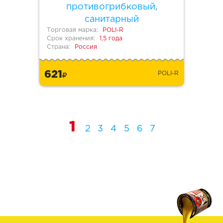
противогрибковый,
санитарный
Торговая марка:
POLI-R
Срок хранения:
1,5 года
Страна:
Россия
621
POLI-R
1
2
3
4
5
6
7