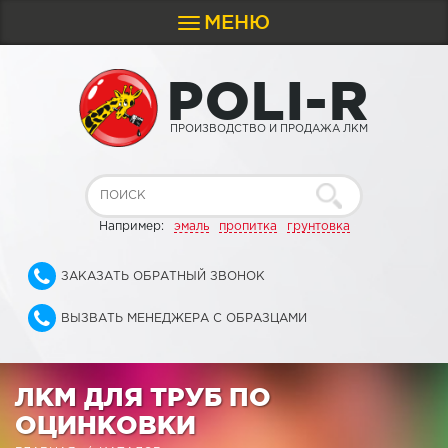
МЕНЮ
Toggle
navigation
P
O
L
I
-
R
ПРОИЗВОДСТВО И ПРОДАЖА ЛКМ
Например:
эмаль
пропитка
грунтовка
ЗАКАЗАТЬ ОБРАТНЫЙ ЗВОНОК
ВЫЗВАТЬ МЕНЕДЖЕРА С ОБРАЗЦАМИ
ЛКМ ДЛЯ ТРУБ ПО
ОЦИНКОВКИ