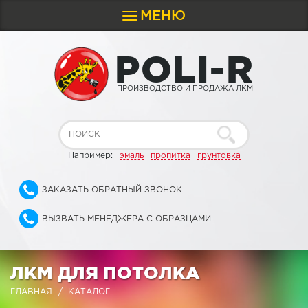
МЕНЮ
Toggle
navigation
P
O
L
I
-
R
ПРОИЗВОДСТВО И ПРОДАЖА ЛКМ
Например:
эмаль
пропитка
грунтовка
ЗАКАЗАТЬ ОБРАТНЫЙ ЗВОНОК
ВЫЗВАТЬ МЕНЕДЖЕРА С ОБРАЗЦАМИ
ЛКМ ДЛЯ ПОТОЛКА
ГЛАВНАЯ
КАТАЛОГ