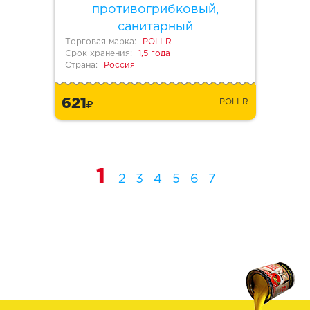
противогрибковый,
санитарный
Торговая марка:
POLI-R
Срок хранения:
1,5 года
Страна:
Россия
621
POLI-R
1
2
3
4
5
6
7