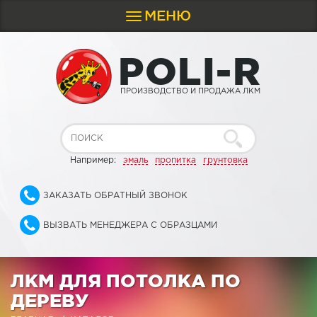
МЕНЮ
Toggle
navigation
P
O
L
I
-
R
ПРОИЗВОДСТВО И ПРОДАЖА ЛКМ
Например:
эмаль
пропитка
грунтовка
ЗАКАЗАТЬ ОБРАТНЫЙ ЗВОНОК
ВЫЗВАТЬ МЕНЕДЖЕРА С ОБРАЗЦАМИ
ЛКМ ДЛЯ ПОТОЛКА ПО
ДЕРЕВУ