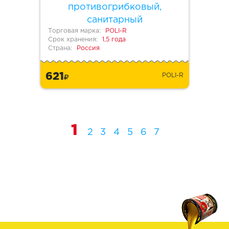
противогрибковый,
санитарный
Торговая марка:
POLI-R
Срок хранения:
1,5 года
Страна:
Россия
621
POLI-R
1
2
3
4
5
6
7