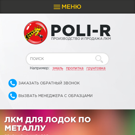
МЕНЮ
Toggle
navigation
P
O
L
I
-
R
ПРОИЗВОДСТВО И ПРОДАЖА ЛКМ
Например:
эмаль
пропитка
грунтовка
ЗАКАЗАТЬ ОБРАТНЫЙ ЗВОНОК
ВЫЗВАТЬ МЕНЕДЖЕРА С ОБРАЗЦАМИ
ЛКМ ДЛЯ ЛОДОК ПО
МЕТАЛЛУ