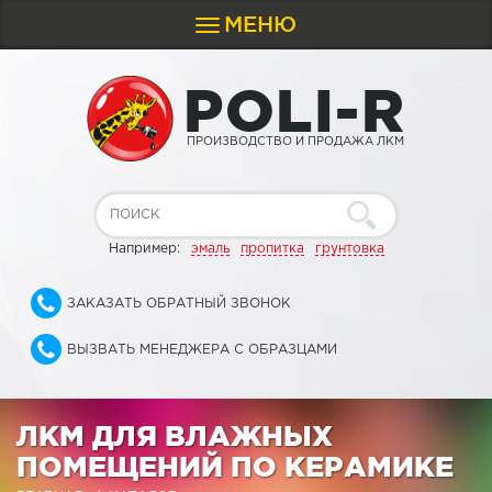
МЕНЮ
Toggle
navigation
P
O
L
I
-
R
ПРОИЗВОДСТВО И ПРОДАЖА ЛКМ
Например:
эмаль
пропитка
грунтовка
ЗАКАЗАТЬ ОБРАТНЫЙ ЗВОНОК
ВЫЗВАТЬ МЕНЕДЖЕРА С ОБРАЗЦАМИ
ЛКМ ДЛЯ ВЛАЖНЫХ
ПОМЕЩЕНИЙ ПО КЕРАМИКЕ