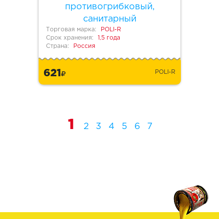
противогрибковый,
санитарный
Торговая марка:
POLI-R
Срок хранения:
1,5 года
Страна:
Россия
621
POLI-R
1
2
3
4
5
6
7