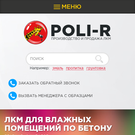
МЕНЮ
Toggle
navigation
P
O
L
I
-
R
ПРОИЗВОДСТВО И ПРОДАЖА ЛКМ
Например:
эмаль
пропитка
грунтовка
ЗАКАЗАТЬ ОБРАТНЫЙ ЗВОНОК
ВЫЗВАТЬ МЕНЕДЖЕРА С ОБРАЗЦАМИ
ЛКМ ДЛЯ ВЛАЖНЫХ
ПОМЕЩЕНИЙ ПО БЕТОНУ