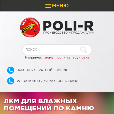
МЕНЮ
Toggle
navigation
P
O
L
I
-
R
ПРОИЗВОДСТВО И ПРОДАЖА ЛКМ
Например:
эмаль
пропитка
грунтовка
ЗАКАЗАТЬ ОБРАТНЫЙ ЗВОНОК
ВЫЗВАТЬ МЕНЕДЖЕРА С ОБРАЗЦАМИ
ЛКМ ДЛЯ ВЛАЖНЫХ
ПОМЕЩЕНИЙ ПО КАМНЮ