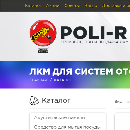
Каталог
Акции
Советы
Видео
Доставка и о
P
O
L
I
-
R
ПРОИЗВОДСТВО И ПРОДАЖА ЛКМ
ЛКМ ДЛЯ СИСТЕМ О
ГЛАВНАЯ
КАТАЛОГ
Каталог
Вид:
Акустические панели
Средство для мытья посуды