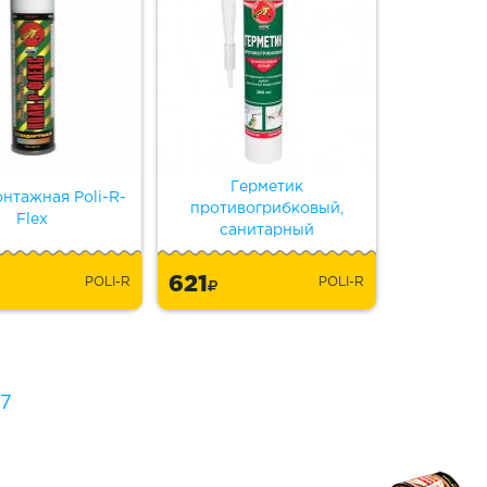
Герметик
нтажная Poli-R-
противогрибковый,
Flex
санитарный
621
POLI-R
POLI-R
7