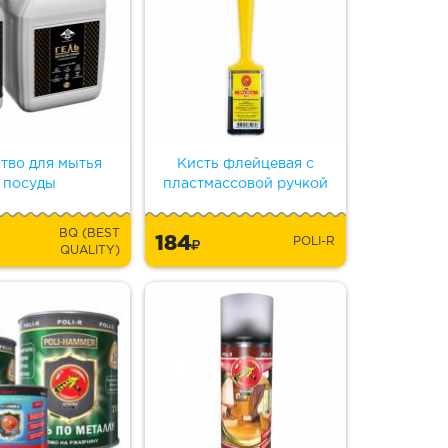
тво для мытья
Кисть флейцевая с
посуды
пластмассовой ручкой
BQ (BEST
184
POLI-R
QUALITY)