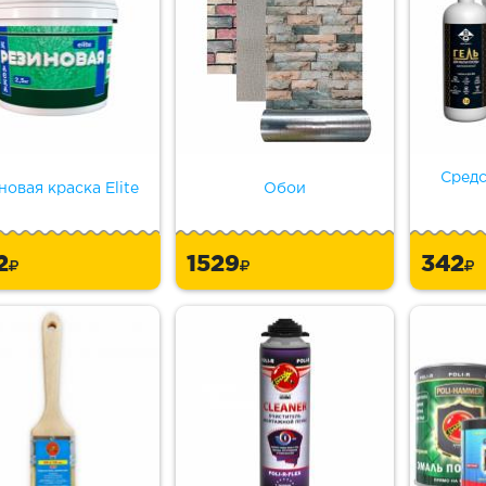
Средс
новая краска Elite
Обои
2
1529
342