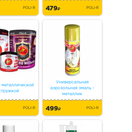
479
POLI-R
POLI-R
Универсальная
с металлической
аэрозольная эмаль -
стружкой
металлик
499
POLI-R
POLI-R