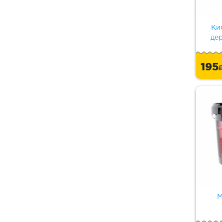
Ки
де
195
М