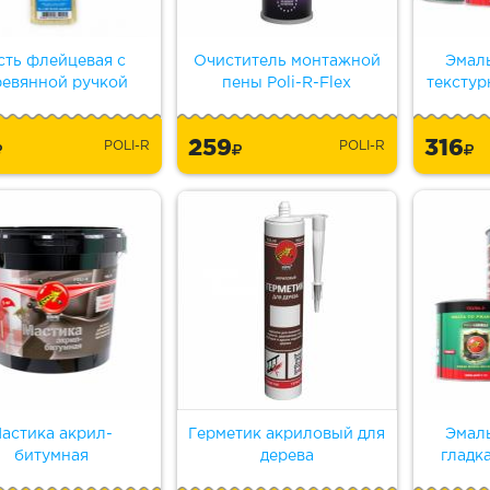
сть флейцевая с
Очиститель монтажной
Эмал
ревянной ручкой
пены Poli-R-Flex
текстур
259
316
POLI-R
POLI-R
астика акрил-
Герметик акриловый для
Эмал
битумная
дерева
гладк