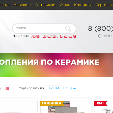
плата
Магазины
Оптовикам
О нас
Контакты
Сертифи
8 (800
9:00
Например:
эмаль
пропитка
грунтовка
ТОПЛЕНИЯ ПО КЕРАМИКЕ
Сортировать по:
По ТМ
По цене
НОВИНКА
ХИТ