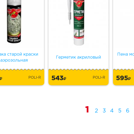
ка старой краски
Пена мо
Герметик акриловый
аэрозольная
5
543
595
POLI-R
POLI-R
1
2
3
4
5
6