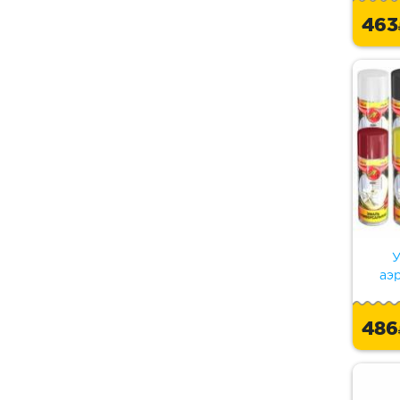
46
У
аэ
48