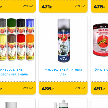
3
471
476
POLI-R
POLI-R
ниверсальная
Аэрозольный яхтный
Эмаль 
розольная эмаль
лак
6
486
491
POLI-R
POLI-R