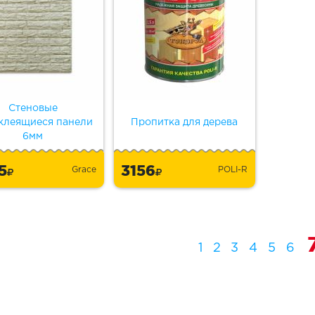
Стеновые
клеящиеся панели
Пропитка для дерева
6мм
55
3156
Grace
POLI-R
1
2
3
4
5
6