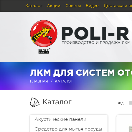
Каталог
Акции
Советы
Видео
Доставка и о
P
O
L
I
-
R
ПРОИЗВОДСТВО И ПРОДАЖА ЛКМ
ЛКМ ДЛЯ СИСТЕМ О
ГЛАВНАЯ
КАТАЛОГ
Каталог
Вид:
Акустические панели
Средство для мытья посуды