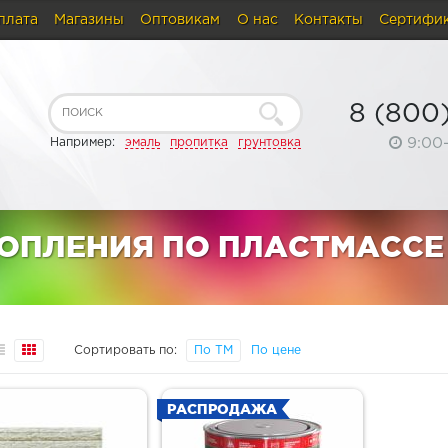
плата
Магазины
Оптовикам
О нас
Контакты
Сертифи
8 (800
9:00
Например:
эмаль
пропитка
грунтовка
ТОПЛЕНИЯ ПО ПЛАСТМАССЕ
Сортировать по:
По ТМ
По цене
РАСПРОДАЖА