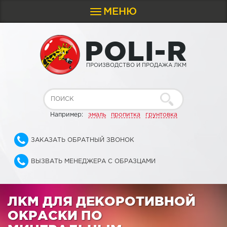
МЕНЮ
Toggle
navigation
P
O
L
I
-
R
ПРОИЗВОДСТВО И ПРОДАЖА ЛКМ
Например:
эмаль
пропитка
грунтовка
ЗАКАЗАТЬ ОБРАТНЫЙ ЗВОНОК
ВЫЗВАТЬ МЕНЕДЖЕРА С ОБРАЗЦАМИ
ЛКМ ДЛЯ ДЕКОРОТИВНОЙ
ОКРАСКИ ПО