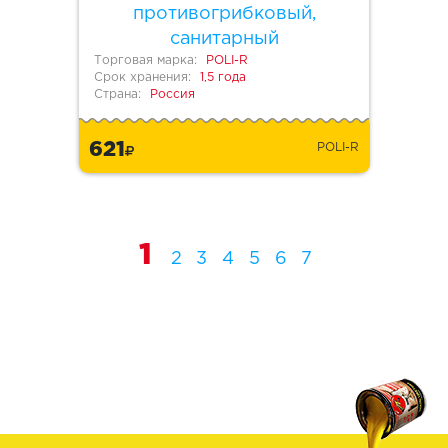
противогрибковый,
санитарный
Торговая марка:
POLI-R
Срок хранения:
1,5 года
Страна:
Россия
621
POLI-R
1
2
3
4
5
6
7