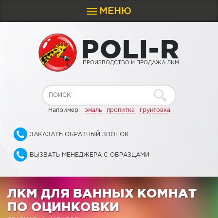
МЕНЮ
Toggle
navigation
P
O
L
I
-
R
ПРОИЗВОДСТВО И ПРОДАЖА ЛКМ
Например:
эмаль
пропитка
грунтовка
ЗАКАЗАТЬ ОБРАТНЫЙ ЗВОНОК
ВЫЗВАТЬ МЕНЕДЖЕРА С ОБРАЗЦАМИ
ЛКМ ДЛЯ ВАННЫХ КОМНАТ
ПО ОЦИНКОВКИ