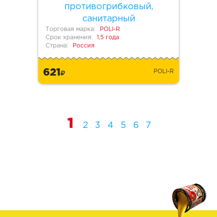
противогрибковый,
санитарный
Торговая марка:
POLI-R
Срок хранения:
1,5 года
Страна:
Россия
621
POLI-R
1
2
3
4
5
6
7