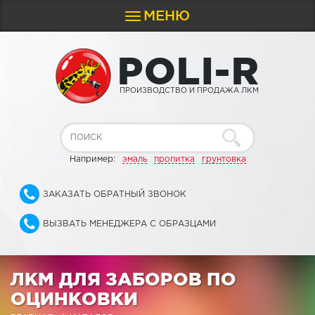
МЕНЮ
Toggle
navigation
P
O
L
I
-
R
ПРОИЗВОДСТВО И ПРОДАЖА ЛКМ
Например:
эмаль
пропитка
грунтовка
ЗАКАЗАТЬ ОБРАТНЫЙ ЗВОНОК
ВЫЗВАТЬ МЕНЕДЖЕРА С ОБРАЗЦАМИ
ЛКМ ДЛЯ ЗАБОРОВ ПО
ОЦИНКОВКИ