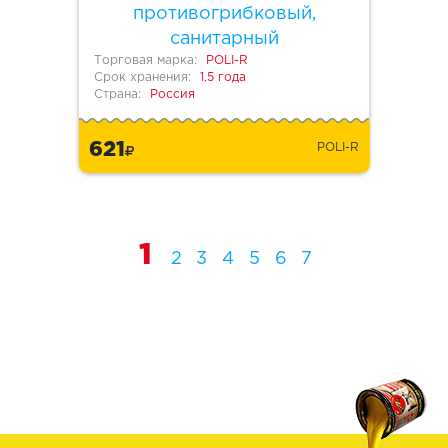
противогрибковый,
санитарный
Торговая марка:
POLI-R
Срок хранения:
1,5 года
Страна:
Россия
621
POLI-R
1
2
3
4
5
6
7