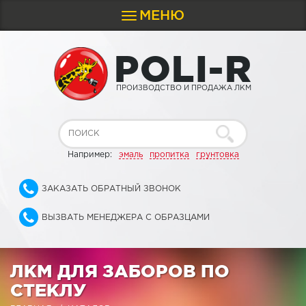
МЕНЮ
Toggle
navigation
P
O
L
I
-
R
ПРОИЗВОДСТВО И ПРОДАЖА ЛКМ
Например:
эмаль
пропитка
грунтовка
ЗАКАЗАТЬ ОБРАТНЫЙ ЗВОНОК
ВЫЗВАТЬ МЕНЕДЖЕРА С ОБРАЗЦАМИ
ЛКМ ДЛЯ ЗАБОРОВ ПО
СТЕКЛУ