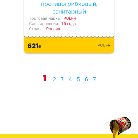
противогрибковый,
санитарный
Торговая марка:
POLI-R
Срок хранения:
1,5 года
Страна:
Россия
621
POLI-R
1
2
3
4
5
6
7