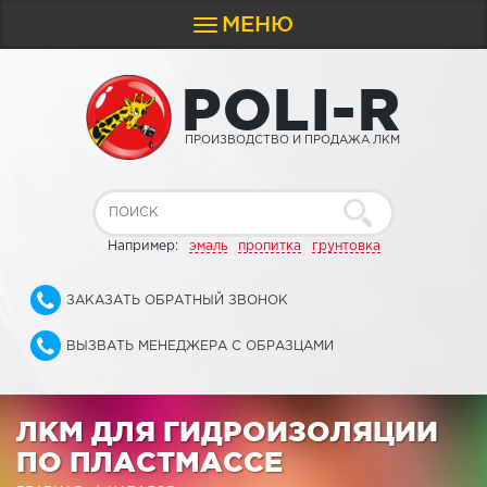
МЕНЮ
Toggle
navigation
P
O
L
I
-
R
ПРОИЗВОДСТВО И ПРОДАЖА ЛКМ
Например:
эмаль
пропитка
грунтовка
ЗАКАЗАТЬ ОБРАТНЫЙ ЗВОНОК
ВЫЗВАТЬ МЕНЕДЖЕРА С ОБРАЗЦАМИ
ЛКМ ДЛЯ ГИДРОИЗОЛЯЦИИ
ПО ПЛАСТМАССЕ