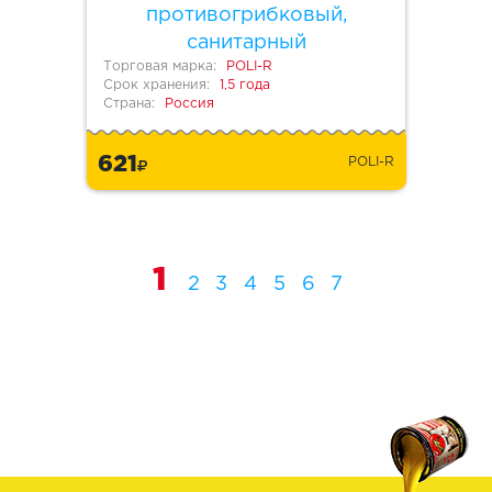
противогрибковый,
санитарный
Торговая марка:
POLI-R
Срок хранения:
1,5 года
Страна:
Россия
621
POLI-R
1
2
3
4
5
6
7