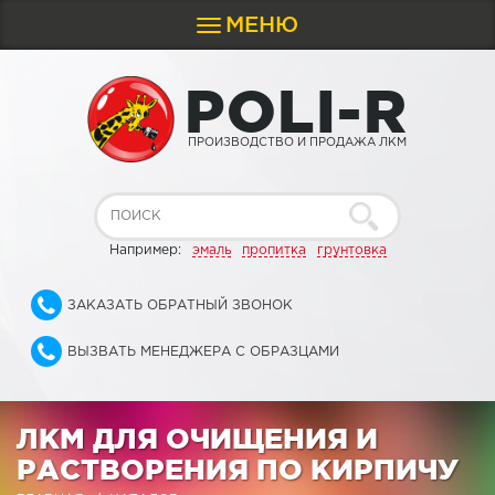
МЕНЮ
Toggle
navigation
P
O
L
I
-
R
ПРОИЗВОДСТВО И ПРОДАЖА ЛКМ
Например:
эмаль
пропитка
грунтовка
ЗАКАЗАТЬ ОБРАТНЫЙ ЗВОНОК
ВЫЗВАТЬ МЕНЕДЖЕРА С ОБРАЗЦАМИ
ЛКМ ДЛЯ ОЧИЩЕНИЯ И
РАСТВОРЕНИЯ ПО КИРПИЧУ