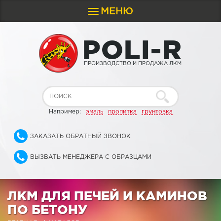
МЕНЮ
Toggle
navigation
P
O
L
I
-
R
ПРОИЗВОДСТВО И ПРОДАЖА ЛКМ
Например:
эмаль
пропитка
грунтовка
ЗАКАЗАТЬ ОБРАТНЫЙ ЗВОНОК
ВЫЗВАТЬ МЕНЕДЖЕРА С ОБРАЗЦАМИ
ЛКМ ДЛЯ ПЕЧЕЙ И КАМИНОВ
ПО БЕТОНУ