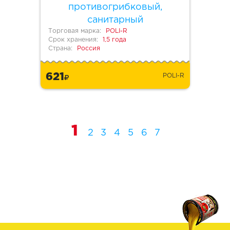
противогрибковый,
санитарный
Торговая марка:
POLI-R
Срок хранения:
1,5 года
Страна:
Россия
621
POLI-R
1
2
3
4
5
6
7