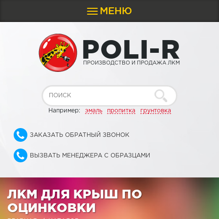
МЕНЮ
Toggle
navigation
P
O
L
I
-
R
ПРОИЗВОДСТВО И ПРОДАЖА ЛКМ
Например:
эмаль
пропитка
грунтовка
ЗАКАЗАТЬ ОБРАТНЫЙ ЗВОНОК
ВЫЗВАТЬ МЕНЕДЖЕРА С ОБРАЗЦАМИ
ЛКМ ДЛЯ КРЫШ ПО
ОЦИНКОВКИ