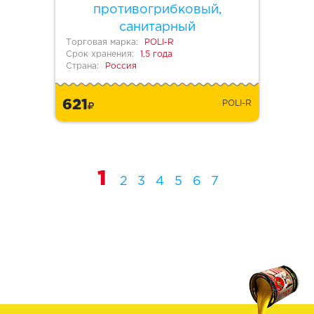
противогрибковый,
санитарный
Торговая марка:
POLI-R
Срок хранения:
1,5 года
Страна:
Россия
621
POLI-R
1
2
3
4
5
6
7