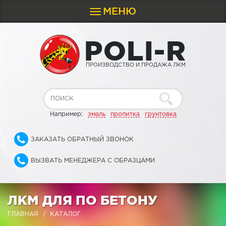
МЕНЮ
Toggle
navigation
P
O
L
I
-
R
ПРОИЗВОДСТВО И ПРОДАЖА ЛКМ
Например:
эмаль
пропитка
грунтовка
ЗАКАЗАТЬ ОБРАТНЫЙ ЗВОНОК
ВЫЗВАТЬ МЕНЕДЖЕРА С ОБРАЗЦАМИ
ЛКМ ДЛЯ ПО БЕТОНУ
ГЛАВНАЯ
КАТАЛОГ