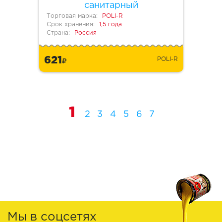
санитарный
Торговая марка:
POLI-R
Срок хранения:
1,5 года
Страна:
Россия
621
POLI-R
1
2
3
4
5
6
7
Мы в соцсетях