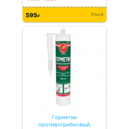
595
POLI-R
Герметик
противогрибковый,