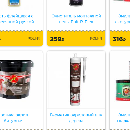
сть флейцевая с
Очиститель монтажной
Эмал
ревянной ручкой
пены Poli-R-Flex
текстур
259
316
POLI-R
POLI-R
астика акрил-
Герметик акриловый для
Эмал
битумная
дерева
гладк