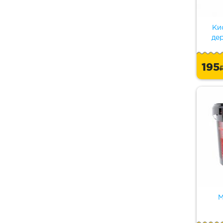
Ки
де
195
М