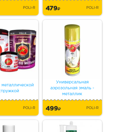
479
POLI-R
POLI-R
Универсальная
с металлической
аэрозольная эмаль -
стружкой
металлик
499
POLI-R
POLI-R