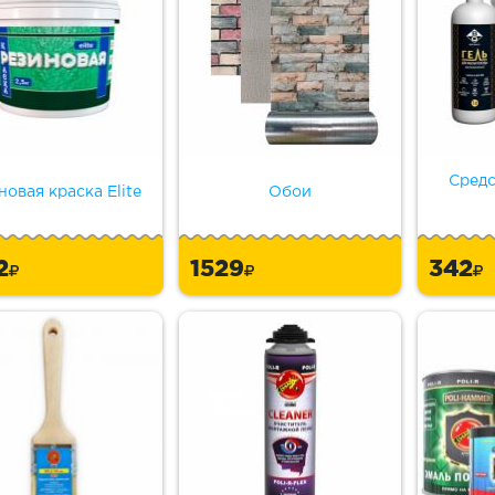
Средс
новая краска Elite
Обои
2
1529
342