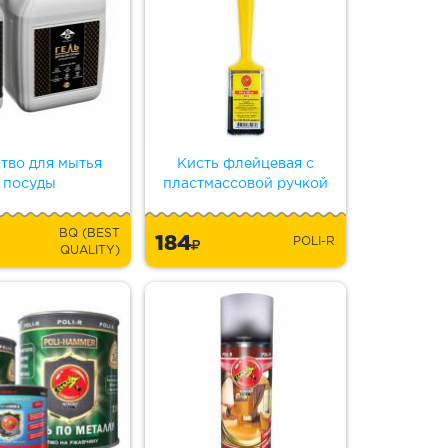
тво для мытья
Кисть флейцевая с
посуды
пластмассовой ручкой
BQ (BEST
184
POLI-R
QUALITY)