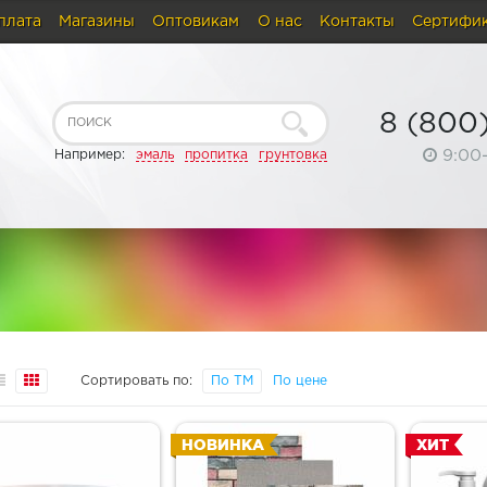
плата
Магазины
Оптовикам
О нас
Контакты
Сертифи
8 (800
9:00
Например:
эмаль
пропитка
грунтовка
Сортировать по:
По ТМ
По цене
НОВИНКА
ХИТ