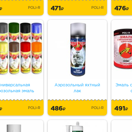
3
471
476
POLI-R
POLI-R
ниверсальная
Аэрозольный яхтный
Эмаль 
розольная эмаль
лак
6
486
491
POLI-R
POLI-R