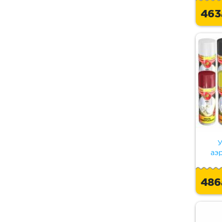
46
У
аэ
48