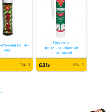
Герметик
нтажная Poli-R-
противогрибковый,
Flex
санитарный
621
POLI-R
POLI-R
7