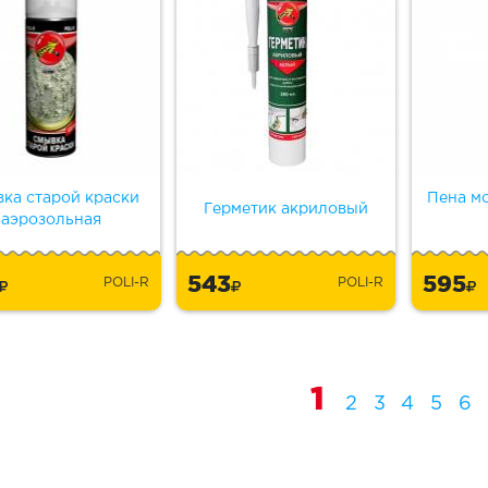
ка старой краски
Пена мо
Герметик акриловый
аэрозольная
5
543
595
POLI-R
POLI-R
1
2
3
4
5
6