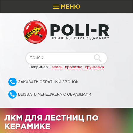
МЕНЮ
Toggle
navigation
P
O
L
I
-
R
ПРОИЗВОДСТВО И ПРОДАЖА ЛКМ
Например:
эмаль
пропитка
грунтовка
ЗАКАЗАТЬ ОБРАТНЫЙ ЗВОНОК
ВЫЗВАТЬ МЕНЕДЖЕРА С ОБРАЗЦАМИ
ЛКМ ДЛЯ ЛЕСТНИЦ ПО
КЕРАМИКЕ