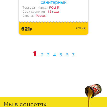
санитарный
Торговая марка:
POLI-R
Срок хранения:
1,5 года
Страна:
Россия
621
POLI-R
1
2
3
4
5
6
7
Мы в соцсетях