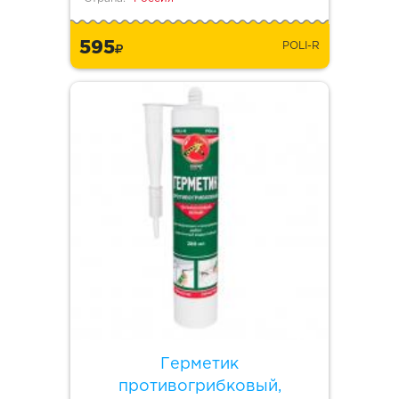
595
POLI-R
Герметик
противогрибковый,