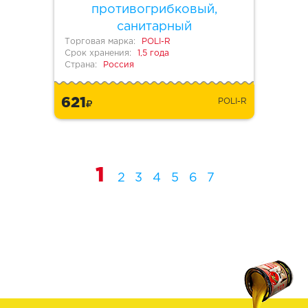
противогрибковый,
санитарный
Торговая марка:
POLI-R
Срок хранения:
1,5 года
Страна:
Россия
621
POLI-R
1
2
3
4
5
6
7