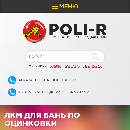
МЕНЮ
Toggle
navigation
P
O
L
I
-
R
ПРОИЗВОДСТВО И ПРОДАЖА ЛКМ
Например:
эмаль
пропитка
грунтовка
ЗАКАЗАТЬ ОБРАТНЫЙ ЗВОНОК
ВЫЗВАТЬ МЕНЕДЖЕРА С ОБРАЗЦАМИ
ЛКМ ДЛЯ БАНЬ ПО
ОЦИНКОВКИ