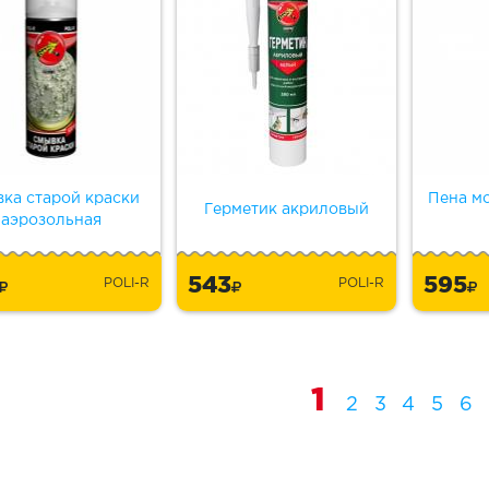
ка старой краски
Пена мо
Герметик акриловый
аэрозольная
5
543
595
POLI-R
POLI-R
1
2
3
4
5
6