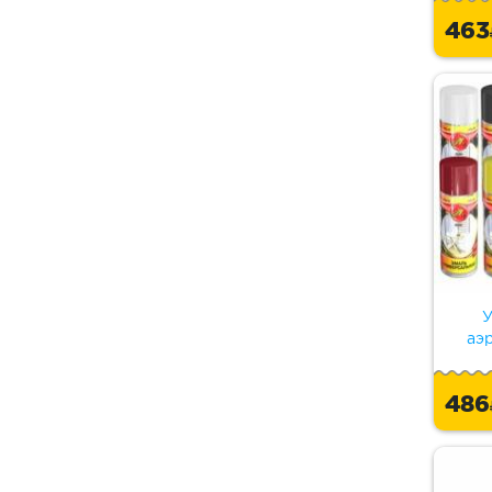
46
У
аэ
48