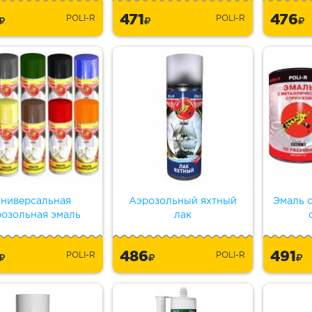
3
471
476
POLI-R
POLI-R
ниверсальная
Аэрозольный яхтный
Эмаль 
розольная эмаль
лак
6
486
491
POLI-R
POLI-R