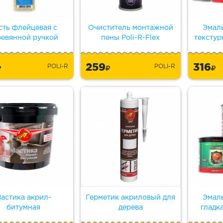
сть флейцевая с
Очиститель монтажной
Эмал
ревянной ручкой
пены Poli-R-Flex
текстур
259
316
POLI-R
POLI-R
астика акрил-
Герметик акриловый для
Эмал
битумная
дерева
гладк