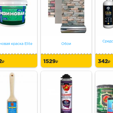
Средс
новая краска Elite
Обои
2
1529
342