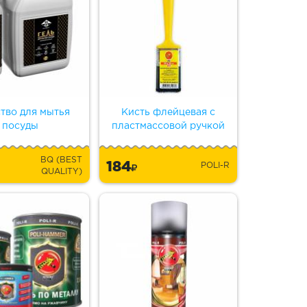
тво для мытья
Кисть флейцевая с
посуды
пластмассовой ручкой
BQ (BEST
184
POLI-R
QUALITY)