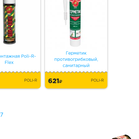
Герметик
нтажная Poli-R-
противогрибковый,
Flex
санитарный
621
POLI-R
POLI-R
7