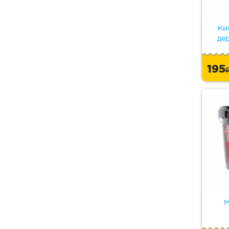
Ки
де
195
М