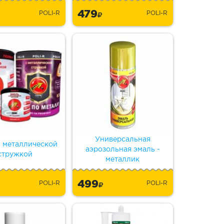
479
POLI-R
POLI-R
Универсальная
с металлической
аэрозольная эмаль -
стружкой
металлик
499
POLI-R
POLI-R