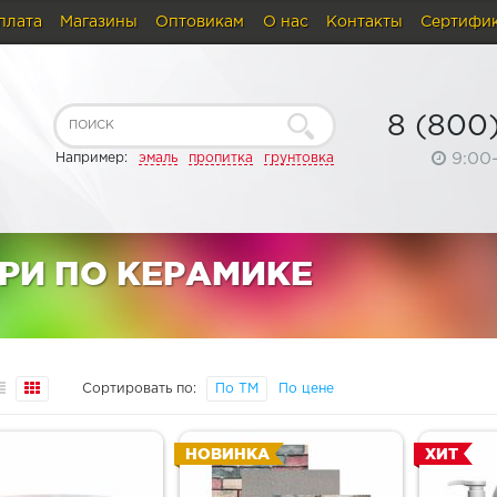
плата
Магазины
Оптовикам
О нас
Контакты
Сертифи
8 (800
9:00
Например:
эмаль
пропитка
грунтовка
РИ ПО КЕРАМИКЕ
Сортировать по:
По ТМ
По цене
НОВИНКА
ХИТ