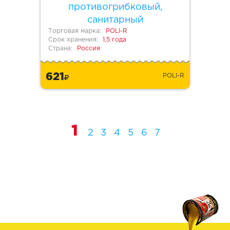
противогрибковый,
санитарный
Торговая марка:
POLI-R
Срок хранения:
1,5 года
Страна:
Россия
621
POLI-R
1
2
3
4
5
6
7