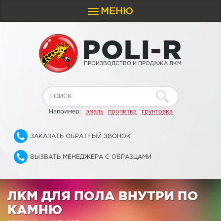
МЕНЮ
Toggle
navigation
P
O
L
I
-
R
ПРОИЗВОДСТВО И ПРОДАЖА ЛКМ
Например:
эмаль
пропитка
грунтовка
ЗАКАЗАТЬ ОБРАТНЫЙ ЗВОНОК
ВЫЗВАТЬ МЕНЕДЖЕРА С ОБРАЗЦАМИ
ЛКМ ДЛЯ ПОЛА ВНУТРИ ПО
КАМНЮ