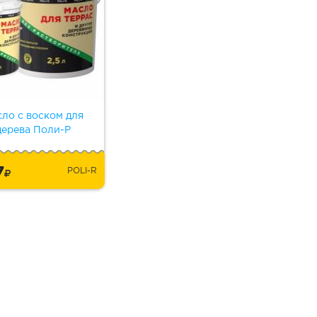
ло с воском для
дерева Поли-Р
7
POLI-R