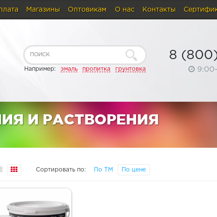
плата
Магазины
Оптовикам
О нас
Контакты
Сертифи
8 (800
9:00
Например:
эмаль
пропитка
грунтовка
ИЯ И РАСТВОРЕНИЯ
Сортировать по:
По ТМ
По цене