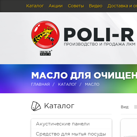
Каталог
Акции
Советы
Видео
Доставка и о
P
O
L
I
-
R
ПРОИЗВОДСТВО И ПРОДАЖА ЛКМ
МАСЛО ДЛЯ ОЧИЩЕН
ГЛАВНАЯ
КАТАЛОГ
МАСЛО
Каталог
Вид:
Акустические панели
Средство для мытья посуды