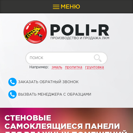
МЕНЮ
Toggle
navigation
P
O
L
I
-
R
ПРОИЗВОДСТВО И ПРОДАЖА ЛКМ
Например:
эмаль
пропитка
грунтовка
ЗАКАЗАТЬ ОБРАТНЫЙ ЗВОНОК
ВЫЗВАТЬ МЕНЕДЖЕРА С ОБРАЗЦАМИ
СТЕНОВЫЕ
САМОКЛЕЯЩИЕСЯ ПАНЕЛИ