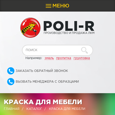
МЕНЮ
Toggle
navigation
P
O
L
I
-
R
ПРОИЗВОДСТВО И ПРОДАЖА ЛКМ
Например:
эмаль
пропитка
грунтовка
ЗАКАЗАТЬ ОБРАТНЫЙ ЗВОНОК
ВЫЗВАТЬ МЕНЕДЖЕРА С ОБРАЗЦАМИ
КРАСКА ДЛЯ МЕБЕЛИ
ГЛАВНАЯ
КАТАЛОГ
КРАСКА ДЛЯ МЕБЕЛИ